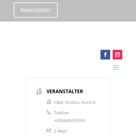
Newsletter
info@iokai-shiatsu.at
VERANSTALTER
Iokai Shiatsu Austria
Telefon
+436649255955
E-Mail