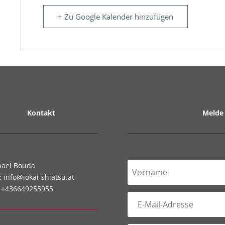
+ Zu Google Kalender hinzufügen
Kontakt
Melde 
hael Bouda
:
info@iokai-shiatsu.at
:
+436649255955